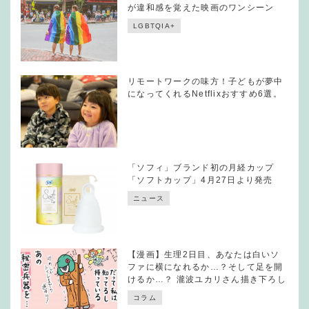
が違和感を覚えた映画のワンシーン
LGBTQIA+
リモートワークの味方！子どもが夢中
になってくれるNetflixおすすめ6選。
「ソフィ」ブランド初の月経カップ
「ソフトカップ」4月27日より発売
ニュース
【漫画】生理2日目、あなたは白いソ
ファに横になれるか…？そして足を開
けるか…？ 瀧波ユカリさん描き下ろし
コラム