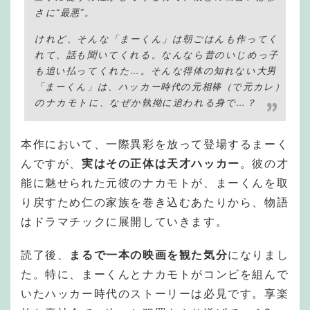
さに“最悪”。
けれど、そんな「まーくん」は朝ごはんも作ってく
れて、話も聞いてくれる。なんなら昔のいじめっ子
も追い払ってくれた…。そんな得体の知れない大男
「まーくん」は、ハッカー時代の元相棒（で元カレ）
のナカモトに、なぜか執拗に追われる身で…？
本作において、一際異彩を放って登場するまーく
んですが、
実はその正体は天才ハッカー
。彼の才
能に魅せられた元彼のナカモトが、まーくんを取
り戻すため仁の家族を巻き込むあたりから、物語
はドラマチックに展開していきます。
読了後、
まるで一本の映画を観た気分
になりまし
た。特に、まーくんとナカモトがコンビを組んで
いたハッカー時代のストーリーは必見です。享楽