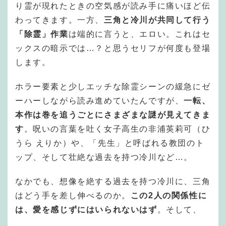
り霊が現れたときの空気感が読み手に痛いほど伝
わってきます。一方、
三角と冷川が共同して行う
「除霊」作業
は端的に言うと、エロい。これはセ
ックスの暗示では…？と思うセリフが何度も登場
します。
ホラー要素と少しエッチな除霊シーンの緩急にゼ
ーハーしながら読み進めていたんですが、
一転、
本作は巻を追うごとにさまざまな謎が見えてきま
す
。呪いの言葉を吐く女子高生の非浦英莉可（ひ
うら えりか）や、「先生」と呼ばれる教団のト
ップ、そして壮絶な過去を持つ冷川など…。
なかでも、想像を絶する過去を持つ冷川に、三角
はどう手を差し伸べるのか。
この2人の関係性に
は、愛を感じずにはいられないはず
。そして、