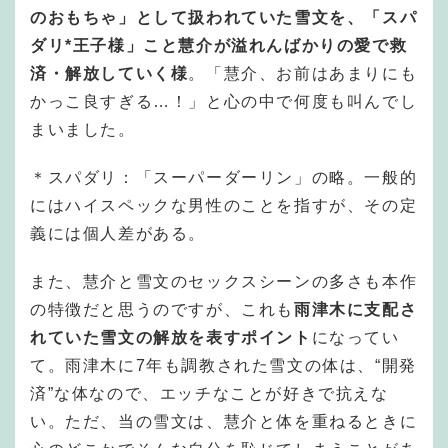
のおもちゃ」として扱われていた雪文を、「スパ
ダリ*王子様」こと慧介が溢れんばかりの愛で救
済・解放していく様
。「慧介、お前はあまりにも
かっこ良すぎる…！」と心の中で何度も叫んでし
まいました。
＊スパダリ：「スーパーダーリン」の略。一般的
にはハイスペックな男性のことを指すが、その定
義には個人差がある。
また、慧介と雪文のセックスシーンの多さも本作
の特徴だと思うのですが、これも
雨津木に支配さ
れていた雪文の解放を表すポイント
になってい
て。雨津木に7年も調教された雪文の体は、“開発
済”な体なので、エッチなことが好きで抗えな
い。ただ、当の雪文は、慧介と体を重ねるときに