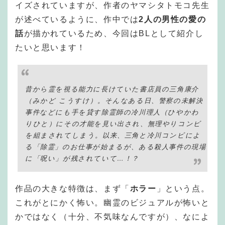
イズされていますが、作者のヤマシタトモコ先生
が述べているように、作中では
2人の男性の愛の
話
が描かれているため、今回はBLとして紹介し
たいと思います！
昔から霊を視る能力に長けていた書店員の三角康介
（みかど こうすけ）。そんなある日、警察の未解決
事件などにも手を貸す除霊師の冷川理人（ひやかわ
りひと）にその才能を見い出され、無理やりコンビ
を組まされてしまう。以来、三角と冷川コンビによ
る「除霊」のお仕事が始まるが、ある殺人事件の現場
に「呪い」が残されていて…！？
作品の大きな特徴は、まず「
ホラー
」という点。
これがとにかく怖い。幽霊のビジュアルが怖いと
かではなく（十分、不気味なんですが）、なによ