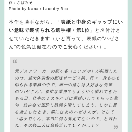
作：さばみそ
Photo by Nana / Laundry Box
本作を勝手ながら、「
表紙と中身のギャップにい
い意味で裏切られる選手権・第1位
」と名付けさ
せていただきます（かと言って、表紙の“ハゼさ
ん”の色気は健在なのでご安心ください）。
元デスクワーカーの恋ヶ谷（こいがや）が転職した
のは、超肉体労働の配送サービス業。日々、身も心も
削られる業務の中で、唯一の癒しは大好きな先輩
の“ハゼさん”。多忙な業務でもようやく慣れてきた
ある日、仕事のミスをハゼに尻拭いしてもらった挙
句、飲み会で泥酔し醜態を晒してしまう。しかし目
を覚ましたとき、隣にはあのハゼさんが。そして
「恋ヶ谷くん、本当に何も覚えてないの？」と言わ
れ、その後二人は急接近していくが…！？