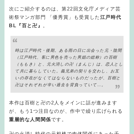
次にご紹介するのは、
第22回文化庁メディア芸
術祭マンガ部門 「優秀賞」も受賞した
江戸時代
BL『百と卍』
。
時は江戸時代・後期。ある雨の日に出会った元・陰間
（江戸時代、客に男色を売った男娼の総称）の百樹
（ももき）と、元火消しの卍（まんじ）は、恋人とし
て共に暮らしていた。義兄弟の契りを交わし、お互
いの存在がなくてはならないものだったが、百樹と
卍はそれぞれが辛い過去を背負っていて…。
本作は百樹と卍の2人をメインに話が進みます
が、もう1つ注目なのが、作中で繰り広げられる
重層的な人間関係
です。
卍の火消し時代の元相棒で肉体関係にあった千