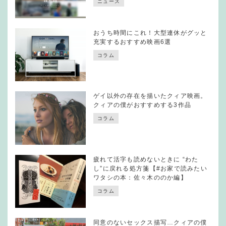
ニュース
おうち時間にこれ！大型連休がグッと
充実するおすすめ映画6選
コラム
ゲイ以外の存在を描いたクィア映画。
クィアの僕がおすすめする3作品
コラム
疲れて活字も読めないときに “わた
し”に戻れる処方箋【#お家で読みたい
ワタシの本：佐々木ののか編】
コラム
同意のないセックス描写…クィアの僕