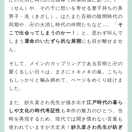
（せん）や、その千に想いを寄せる妻子持ちの美
男子・兆（きざし）。はたまた百樹の陰間時代の
同期や、卍の火消し時代の仲間たちなど…。「
そ
こで出会ってしまうのかー！
」と、思わず叫んで
しまう
運命のいたずら的な展開
にも目が離せませ
ん。
そして、メインのカップリングである百樹と卍の
愛くるしい日々は、まさにトキメキの嵐。こちら
もしっかりと噛み締めて、ページをめくり続けま
した。
また、紗久楽さわ先生が描き出す
江戸時代の暮ら
しや文化の時代考証性
も本作の魅力のひとつ。当
時を再現するため、現代では聞き慣れない言葉も
使われていますが大丈夫！
紗久楽さわ先生が紡ぎ