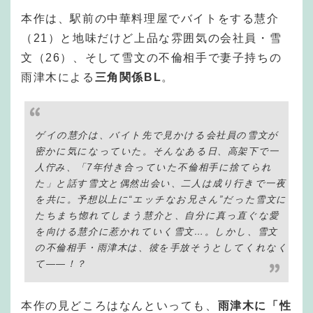
本作は、駅前の中華料理屋でバイトをする慧介
（21）と地味だけど上品な雰囲気の会社員・雪
文（26）、そして雪文の不倫相手で妻子持ちの
雨津木による
三角関係BL
。
ゲイの慧介は、バイト先で見かける会社員の雪文が
密かに気になっていた。そんなある日、高架下で一
人佇み、「7年付き合っていた不倫相手に捨てられ
た」と話す雪文と偶然出会い、二人は成り行きで一夜
を共に。予想以上に“エッチなお兄さん”だった雪文に
たちまち惚れてしまう慧介と、自分に真っ直ぐな愛
を向ける慧介に惹かれていく雪文…。しかし、雪文
の不倫相手・雨津木は、彼を手放そうとしてくれなく
て——！？
本作の見どころはなんといっても、
雨津木に「性