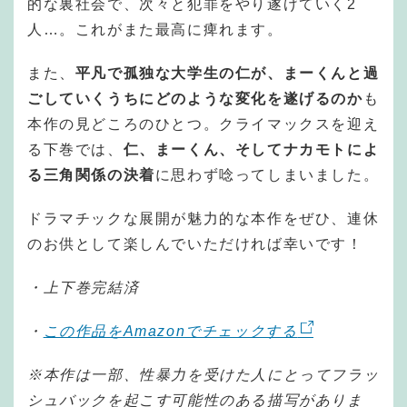
的な裏社会で、次々と犯罪をやり遂げていく2
人…。これがまた最高に痺れます。
また、
平凡で孤独な大学生の仁が、まーくんと過
ごしていくうちにどのような変化を遂げるのか
も
本作の見どころのひとつ。クライマックスを迎え
る下巻では、
仁、まーくん、そしてナカモトによ
る三角関係の決着
に思わず唸ってしまいました。
ドラマチックな展開が魅力的な本作をぜひ、連休
のお供として楽しんでいただければ幸いです！
・上下巻完結済
・
この作品をAmazonでチェックする
※本作は一部、性暴力を受けた人にとってフラッ
シュバックを起こす可能性のある描写がありま