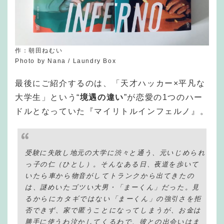
作：朝田ねむい
Photo by Nana / Laundry Box
最後にご紹介するのは、「天才ハッカー×平凡な
大学生」という“
境遇の違い
”が恋愛の1つのハー
ドルとなっていた『マイリトルインフェルノ』。
受験に失敗し地元の大学に渋々と通う、元いじめられ
っ子の仁（ひとし）。そんなある日、夜道を歩いて
いたら車から物音がしてトランクから出てきたの
は、謎めいたゴツい大男・「まーくん」だった。見
るからにカタギではない「まーくん」の強引さを拒
否できず、家で匿うことになってしまうが、お金は
勝手に使うわ泣かしてくるわで、彼との出会いはま