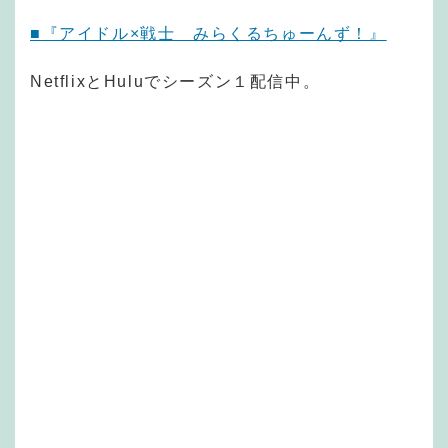
■『アイドル×戦士 みらくるちゅーんず！』
NetflixとHuluでシーズン１配信中。