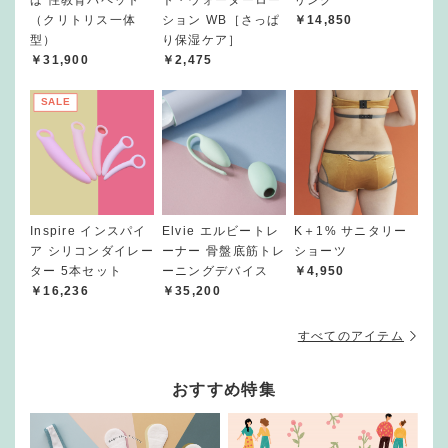
ば 性教育パペット
ト・ウォーターロー
リング
（クリトリス一体
ション WB［さっぱ
￥14,850
型）
り保湿ケア］
￥31,900
￥2,475
SALE
Inspire インスパイ
Elvie エルビートレ
K＋1% サニタリー
ア シリコンダイレー
ーナー 骨盤底筋トレ
ショーツ
ター 5本セット
ーニングデバイス
￥4,950
￥16,236
￥35,200
すべてのアイテム
おすすめ特集