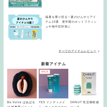
猛暑を乗り切る！夏のひんやりアイ
テム10選 更年期のホットフラッシ
ュや熱中症対策に
すべてのアイテムレビュー
新着アイテム
SALE
Ba-Vulva ばあばる
YES インティメイ
OHNUT 性交痛軽減