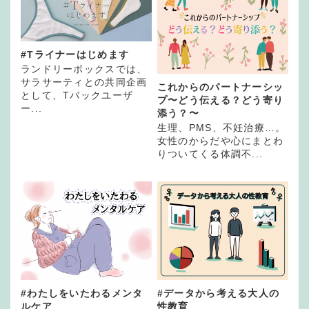
#Tライナーはじめます
ランドリーボックスでは、
サラサーティとの共同企画
これからのパートナーシッ
として、Tバックユーザ
プ〜どう伝える？どう寄り
ー...
添う？〜
生理、PMS、不妊治療…。
女性のからだや心にまとわ
りついてくる体調不...
#わたしをいたわるメンタ
#データから考える大人の
ルケア
性教育