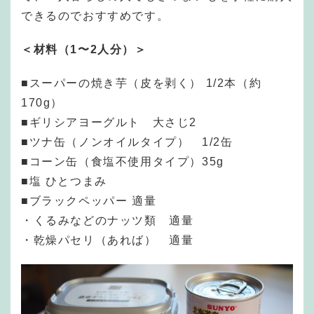
できるのでおすすめです。
＜材料（1〜2人分）＞
■スーパーの焼き芋（皮を剥く） 1/2本（約
170g）
■ギリシアヨーグルト 大さじ2
■ツナ缶（ノンオイルタイプ） 1/2缶
■コーン缶（食塩不使用タイプ）35g
■塩 ひとつまみ
■ブラックペッパー 適量
・くるみなどのナッツ類 適量
・乾燥パセリ（あれば） 適量