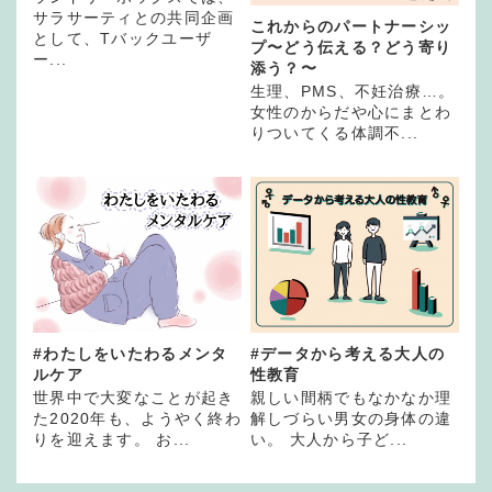
サラサーティとの共同企画
これからのパートナーシッ
として、Tバックユーザ
プ〜どう伝える？どう寄り
ー...
添う？〜
生理、PMS、不妊治療…。
女性のからだや心にまとわ
りついてくる体調不...
#わたしをいたわるメンタ
#データから考える大人の
ルケア
性教育
世界中で大変なことが起き
親しい間柄でもなかなか理
た2020年も、ようやく終わ
解しづらい男女の身体の違
りを迎えます。 お...
い。 大人から子ど...