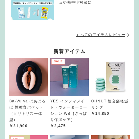
ュや熱中症対策に
すべてのアイテムレビュー
新着アイテム
SALE
Ba-Vulva ばあばる
YES インティメイ
OHNUT 性交痛軽減
ば 性教育パペット
ト・ウォーターロー
リング
（クリトリス一体
ション WB［さっぱ
￥14,850
型）
り保湿ケア］
￥31,900
￥2,475
SALE