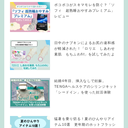
ポコポコがスキマモレを防ぐ？「ソ
フィ 超熟睡おやすみプレミアム」
レビュー
日中のナプキンによるお尻の違和感
が軽減された！「ロリエ しあわせ
素肌 もちふわfit」を試してみたよ
結婚4年目、挿入なしで妊娠。
TENGAヘルスケアのシリンジキット
「シードイン」を使った妊活体験
猛暑を乗り切る！夏のひんやりアイ
テム10選 更年期のホットフラッシ