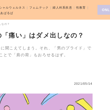
シャルウェルネス
フェムテック
婦人科系疾患
性教育
ONL
aばあばるば
しなの？
の「痛い」はダメ出しなの？
定に聞こえてしまう。それ、「男のプライド」で
ことで「肩の荷」もおろせるはず。
2021/05/14