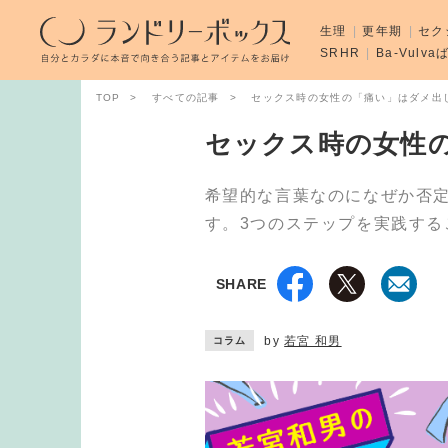
生理
更年期
セク
SRHR
Ba-Vulv
TOP
すべての記事
セックス時の女性の「痛い」はダメ出
セックス時の女性
希望的な言葉なのになぜか否
す。3つのステップを実践する
SHARE
by
若宮 和男
コラム