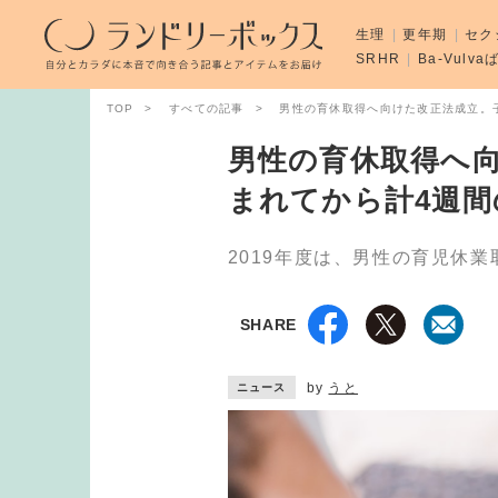
生理
更年期
セク
SRHR
Ba-Vulv
TOP
すべての記事
男性の育休取得へ向けた改正法成立。
男性の育休取得へ
まれてから計4週
2019年度は、男性の育児休業
SHARE
by
うと
ニュース