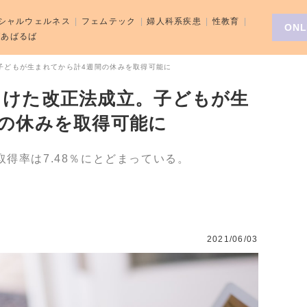
シャルウェルネス
フェムテック
婦人科系疾患
性教育
ONL
aばあばるば
子どもが生まれてから計4週間の休みを取得可能に
向けた改正法成立。子どもが生
間の休みを取得可能に
取得率は7.48％にとどまっている。
2021/06/03