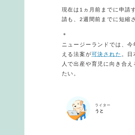
現在は1ヵ月前までに申請
請も、2週間前までに短縮
＊
ニュージーランドでは、今
える法案が
可決された
。日
人で出産や育児に向き合え
たい。
ライター
うと