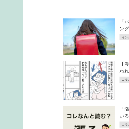
「
ン
イン
【
わ
コラ
「
い
コラ