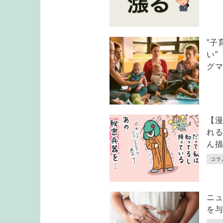
”
い
グ
【
れ
ん
コラ
ニ
を