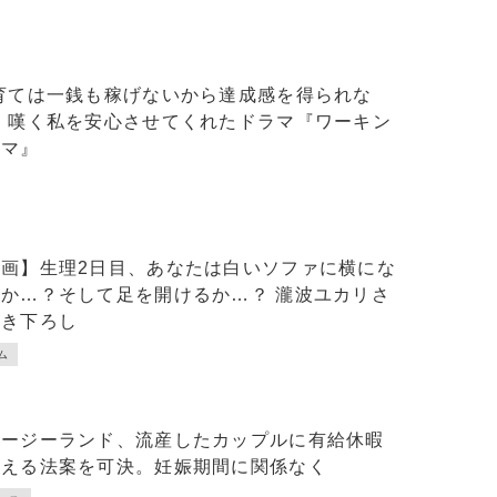
子育ては一銭も稼げないから達成感を得られな
” 嘆く私を安心させてくれたドラマ『ワーキン
ママ』
漫画】生理2日目、あなたは白いソファに横にな
るか…？そして足を開けるか…？ 瀧波ユカリさ
描き下ろし
ム
ュージーランド、流産したカップルに有給休暇
与える法案を可決。妊娠期間に関係なく