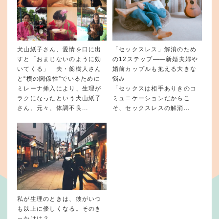
犬山紙子さん、愛情を口に出
「セックスレス」解消のため
すと「おまじないのように効
の12ステップ——新婚夫婦や
いてくる」 夫・劔樹人さん
婚前カップルも抱える大きな
と“横の関係性”でいるために
悩み
ミレーナ挿入により、生理が
「セックスは相手ありきのコ
ラクになったという犬山紙子
ミュニケーションだからこ
さん。元々、体調不良...
そ、セックスレスの解消...
私が生理のときは、彼がいつ
も以上に優しくなる。そのき
っかけは？