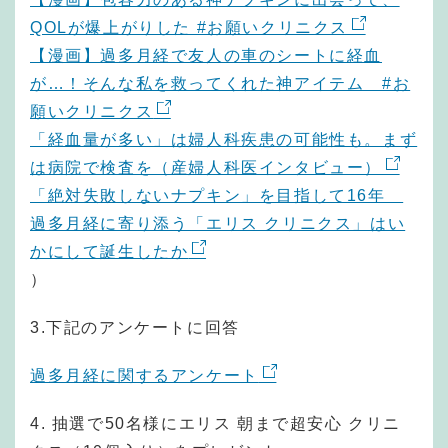
QOLが爆上がりした #お願いクリニクス
【漫画】過多月経で友人の車のシートに経血
が…！そんな私を救ってくれた神アイテム #お
願いクリニクス
「経血量が多い」は婦人科疾患の可能性も。まず
は病院で検査を（産婦人科医インタビュー）
「絶対失敗しないナプキン」を目指して16年
過多月経に寄り添う「エリス クリニクス」はい
かにして誕生したか
）
3.下記のアンケートに回答
過多月経に関するアンケート
4. 抽選で50名様にエリス 朝まで超安心 クリニ