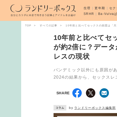
生理
更年期
セク
SRHR
Ba-Vulv
TOP
すべての記事
10年前と比べてセックスの頻度は「
10年前と比べてセ
が約2倍に？デー
レスの現状
パンデミック以外にも原因が
2024の結果から、セックス
SHARE
by
ランドリーボックス編集部
コラム