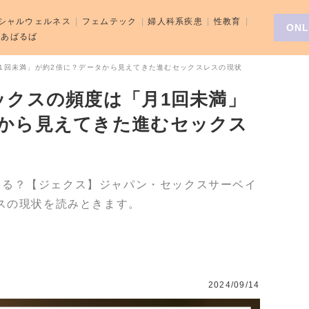
シャルウェルネス
フェムテック
婦人科系疾患
性教育
ONL
aばあばるば
月1回未満」が約2倍に？データから見えてきた進むセックスレスの現状
ックスの頻度は「月1回未満」
タから見えてきた進むセックス
ある？【ジェクス】ジャパン・セックスサーベイ
レスの現状を読みときます。
2024/09/14