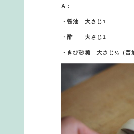
A：
・醤油 大さじ1
・酢 大さじ1
・きび砂糖 大さじ½（普