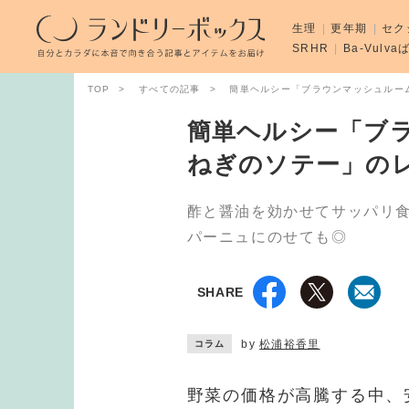
生理
更年期
セク
SRHR
Ba-Vulv
TOP
すべての記事
簡単ヘルシー「ブラウンマッシュルー
簡単ヘルシー「ブ
ねぎのソテー」の
酢と醤油を効かせてサッパリ
パーニュにのせても◎
SHARE
by
松浦裕香里
コラム
野菜の価格が高騰する中、