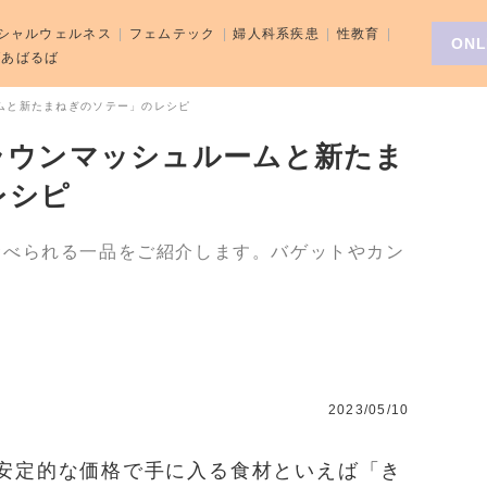
シャルウェルネス
フェムテック
婦人科系疾患
性教育
ONL
aばあばるば
ムと新たまねぎのソテー」のレシピ
ラウンマッシュルームと新たま
レシピ
食べられる一品をご紹介します。バゲットやカン
2023/05/10
安定的な価格で手に入る食材といえば「き