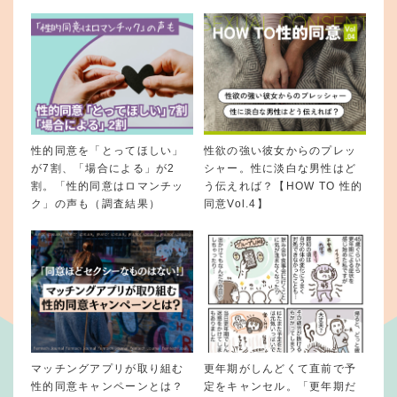
性的同意を「とってほしい」
性欲の強い彼女からのプレッ
が7割、「場合による」が2
シャー。性に淡白な男性はど
割。「性的同意はロマンチッ
う伝えれば？【HOW TO 性的
ク」の声も（調査結果）
同意Vol.4】
マッチングアプリが取り組む
更年期がしんどくて直前で予
性的同意キャンペーンとは？
定をキャンセル。「更年期だ