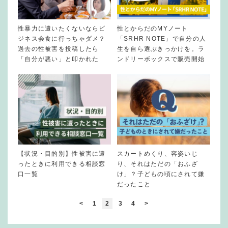
性暴力に遭いたくないならビ
性とからだのMYノート
ジネス会食に行っちゃダメ？
「SRHR NOTE」で自分の人
過去の性被害を投稿したら
生を自ら選ぶきっかけを。ラ
「自分が悪い」と叩かれた
ンドリーボックスで販売開始
【状況・目的別】性被害に遭
スカートめくり、容姿いじ
ったときに利用できる相談窓
り、それはただの「おふざ
口一覧
け」？子どもの頃にされて嫌
だったこと
<
1
2
3
4
>