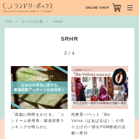
ONLINE SHOP
TOP
すべての記事
SRHR
SRHR
2
/
4
「前戯に時間をかける」「コ
性教育パペット「Ba-
ンドーム使用率」都道府県ラ
Vulva（ばあばるば）」の売
ンキングが明らかに
り上げの一部をFGM根絶の活
動へ寄付