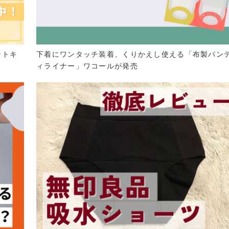
ントキ
下着にワンタッチ装着、くりかえし使える「布製パン
ィライナー」ワコールが発売