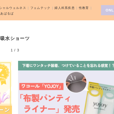
シャルウェルネス
フェムテック
婦人科系疾患
性教育
ONL
aばあばるば
吸水ショーツ
1
/
3