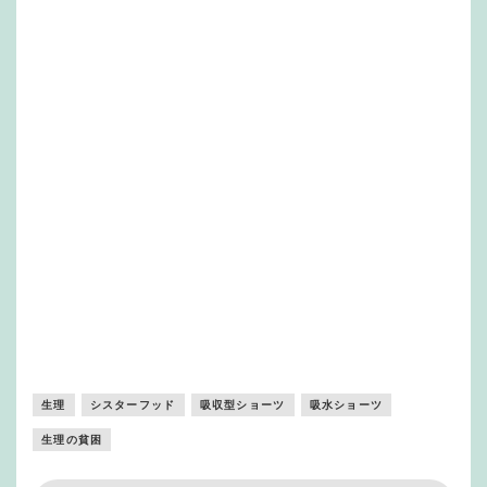
生理
シスターフッド
吸収型ショーツ
吸水ショーツ
生理の貧困