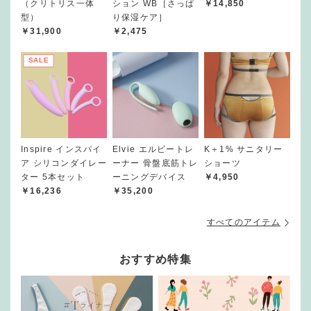
（クリトリス一体
ション WB［さっぱ
￥14,850
型）
り保湿ケア］
￥31,900
￥2,475
SALE
Inspire インスパイ
Elvie エルビートレ
K＋1% サニタリー
ア シリコンダイレー
ーナー 骨盤底筋トレ
ショーツ
ター 5本セット
ーニングデバイス
￥4,950
￥16,236
￥35,200
すべてのアイテム
おすすめ特集