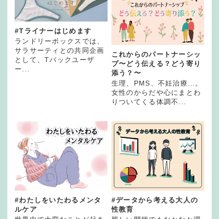
#Tライナーはじめます
ランドリーボックスでは、
サラサーティとの共同企画
これからのパートナーシッ
として、Tバックユーザ
プ〜どう伝える？どう寄り
ー...
添う？〜
生理、PMS、不妊治療…。
女性のからだや心にまとわ
りついてくる体調不...
#わたしをいたわるメンタ
#データから考える大人の
ルケア
性教育