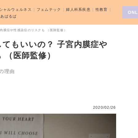
シャルウェルネス
フェムテック
婦人科系疾患
性教育
ONL
aばあばるば
内膜症や性感染症のリスクも （医師監修）
てもいいの？ 子宮内膜症や
 （医師監修）
の理由
2020/02/26