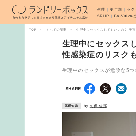
生理
更年期
セク
SRHR
Ba-Vulv
TOP
すべての記事
生理中にセックスしてもいいの？ 子宮
生理中にセックスし
性感染症のリスクも
生理中のセックスが危険な5つ
SHARE
by
久保 佳那
基礎知識