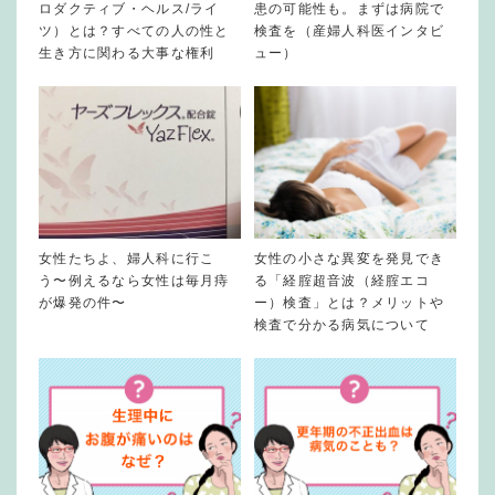
ロダクティブ・ヘルス/ライ
患の可能性も。まずは病院で
ツ）とは？すべての人の性と
検査を（産婦人科医インタビ
生き方に関わる大事な権利
ュー）
女性たちよ、婦人科に行こ
女性の小さな異変を発見でき
う〜例えるなら女性は毎月痔
る「経腟超音波（経腟エコ
が爆発の件〜
ー）検査」とは？メリットや
検査で分かる病気について