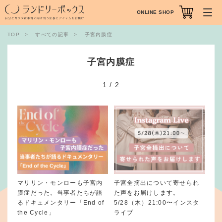
ONLINE SHOP
TOP
すべての記事
子宮内膜症
子宮内膜症
1
/
2
マリリン・モンローも子宮内
子宮全摘出について寄せられ
膜症だった。当事者たちが語
た声をお届けします。
るドキュメンタリー「End of
5/28（木）21:00〜インスタ
the Cycle」
ライブ