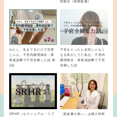
対処法（医師監修）
わたし、生きてるだけで完璧
子宮をとったら女性じゃなく
じゃん。子宮内膜増殖症・異
なる気がしてた私が、子宮内
形成診断で子宮全摘した話 第
膜増殖症・異形成診断で子宮
2話
全摘した話
SRHR（セクシュアル・リプ
「経血量が多い」は婦人科疾