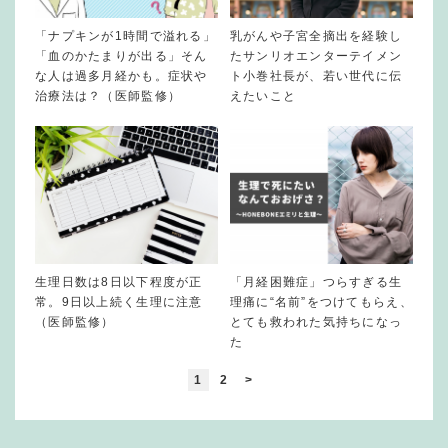
「ナプキンが1時間で溢れる」
乳がんや子宮全摘出を経験し
「血のかたまりが出る」そん
たサンリオエンターテイメン
な人は過多月経かも。症状や
ト小巻社長が、若い世代に伝
治療法は？（医師監修）
えたいこと
生理日数は8日以下程度が正
「月経困難症」つらすぎる生
常。9日以上続く生理に注意
理痛に“名前”をつけてもらえ、
（医師監修）
とても救われた気持ちになっ
た
1
2
>