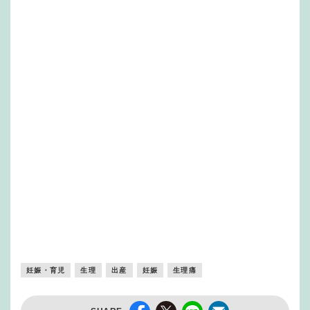
妊娠・育児
生理
出産
妊娠
生理痛