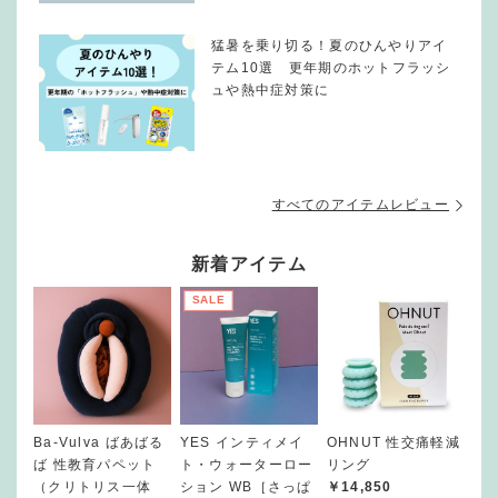
猛暑を乗り切る！夏のひんやりアイ
テム10選 更年期のホットフラッシ
ュや熱中症対策に
すべてのアイテムレビュー
新着アイテム
SALE
Ba-Vulva ばあばる
YES インティメイ
OHNUT 性交痛軽減
ば 性教育パペット
ト・ウォーターロー
リング
（クリトリス一体
ション WB［さっぱ
￥14,850