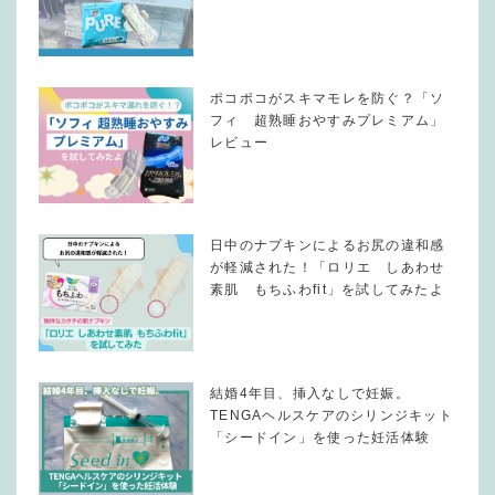
ポコポコがスキマモレを防ぐ？「ソ
フィ 超熟睡おやすみプレミアム」
レビュー
日中のナプキンによるお尻の違和感
が軽減された！「ロリエ しあわせ
素肌 もちふわfit」を試してみたよ
結婚4年目、挿入なしで妊娠。
TENGAヘルスケアのシリンジキット
「シードイン」を使った妊活体験