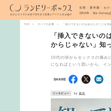
生理
更年期
セク
SRHR
Ba-Vulv
TOP
すべての記事
「挿入できないのはあなたのことを拒
「挿入できないの
からじゃない」知
10代の頃からセックスの痛み
になればという思いから、イ
SHARE
by
風音
インタビュー