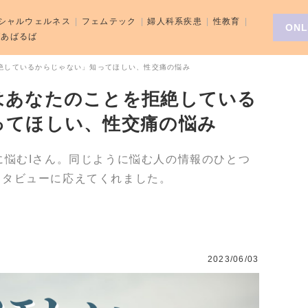
シャルウェルネス
フェムテック
婦人科系疾患
性教育
ONL
aばあばるば
絶しているからじゃない」知ってほしい、性交痛の悩み
はあなたのことを拒絶している
ってほしい、性交痛の悩み
に悩むIさん。同じように悩む人の情報のひとつ
ンタビューに応えてくれました。
2023/06/03