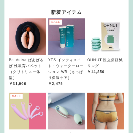
新着アイテム
SALE
Ba-Vulva ばあばる
YES インティメイ
OHNUT 性交痛軽減
ば 性教育パペット
ト・ウォーターロー
リング
（クリトリス一体
ション WB［さっぱ
￥14,850
型）
り保湿ケア］
￥31,900
￥2,475
SALE