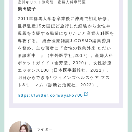
淀川キリスト教病院 産婦人科専門医
柴田綾子
2011年群馬大学を卒業後に沖縄で初期研修。
世界遺産15カ国ほど旅行した経験から女性や
母親を支援する職業になりたいと産婦人科医を
専攻する。 総合医療雑誌J-COSMO編集委員
を務め、主な著者に『女性の救急外来 ただい
ま診断中！』（中外医学社,2017）。産婦人科
ポケットガイド（金芳堂、2020）。女性診療
エッセンス100（日本医事新報社、2021）。
明日からできる! ウィメンズヘルスケア マス
ト&ミニマム（診断と治療社、2022）。
https://twitter.com/ayako700
ライター