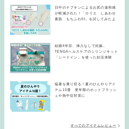
日中のナプキンによるお尻の違和感
が軽減された！「ロリエ しあわせ
素肌 もちふわfit」を試してみたよ
結婚4年目、挿入なしで妊娠。
TENGAヘルスケアのシリンジキット
「シードイン」を使った妊活体験
猛暑を乗り切る！夏のひんやりアイ
テム10選 更年期のホットフラッシ
ュや熱中症対策に
すべてのアイテムレビュー