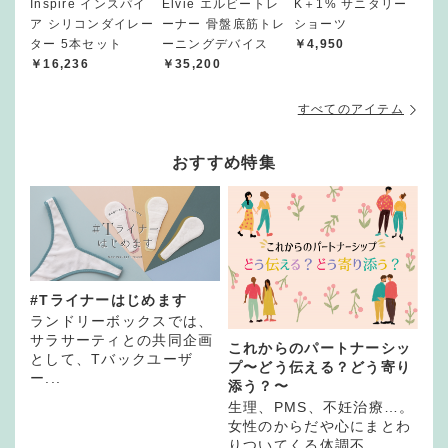
Inspire インスパイ
Elvie エルビートレ
K＋1% サニタリー
ア シリコンダイレー
ーナー 骨盤底筋トレ
ショーツ
ター 5本セット
ーニングデバイス
￥4,950
￥16,236
￥35,200
すべてのアイテム
おすすめ特集
#Tライナーはじめます
ランドリーボックスでは、
サラサーティとの共同企画
これからのパートナーシッ
として、Tバックユーザ
プ〜どう伝える？どう寄り
ー...
添う？〜
生理、PMS、不妊治療…。
女性のからだや心にまとわ
りついてくる体調不...