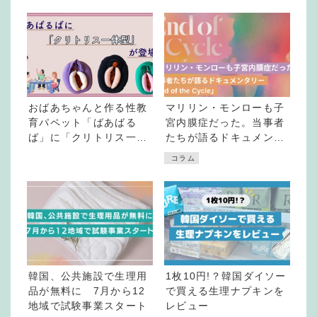
おばあちゃんと作る性教
マリリン・モンローも子
育パペット「ばあばる
宮内膜症だった。当事者
ば」に「クリトリス一体
たちが語るドキュメンタ
型」が登場
リー「End of the
コラム
Cycle」
韓国、公共施設で生理用
1枚10円!？韓国ダイソー
品が無料に 7月から12
で買える生理ナプキンを
地域で試験事業スタート
レビュー