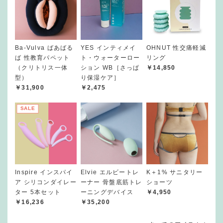
Ba-Vulva ばあばる
YES インティメイ
OHNUT 性交痛軽減
ば 性教育パペット
ト・ウォーターロー
リング
（クリトリス一体
ション WB［さっぱ
￥14,850
型）
り保湿ケア］
￥31,900
￥2,475
SALE
Inspire インスパイ
Elvie エルビートレ
K＋1% サニタリー
ア シリコンダイレー
ーナー 骨盤底筋トレ
ショーツ
ター 5本セット
ーニングデバイス
￥4,950
￥16,236
￥35,200