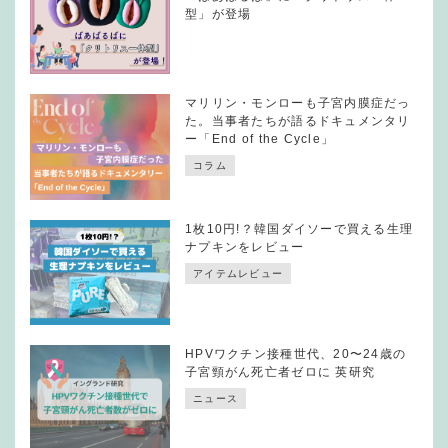
型」が登場
マリリン・モンローも子宮内膜症だっ
た。当事者たちが語るドキュメンタリ
ー「End of the Cycle」
コラム
1枚10円!？韓国ダイソーで買える生理
ナプキンをレビュー
アイテムレビュー
HPVワクチン接種世代、20〜24歳の
子宮頸がん死亡者ゼロに 英研究
ニュース