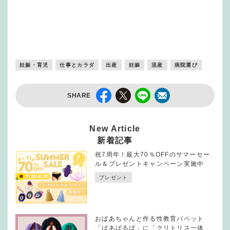
妊娠・育児
仕事とカラダ
出産
妊娠
流産
病院選び
SHARE
New Article
新着記事
祝7周年！最大70％OFFのサマーセー
ル＆プレゼントキャンペーン実施中
プレゼント
おばあちゃんと作る性教育パペット
「ばあばるば」に「クリトリス一体