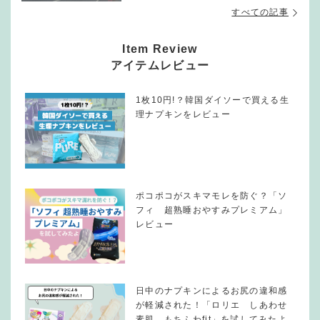
すべての記事
Item Review
アイテムレビュー
1枚10円!？韓国ダイソーで買える生
理ナプキンをレビュー
ポコポコがスキマモレを防ぐ？「ソ
フィ 超熟睡おやすみプレミアム」
レビュー
日中のナプキンによるお尻の違和感
が軽減された！「ロリエ しあわせ
素肌 もちふわfit」を試してみたよ