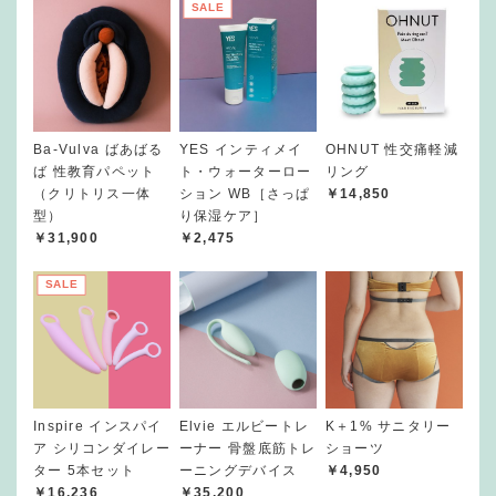
SALE
Ba-Vulva ばあばる
YES インティメイ
OHNUT 性交痛軽減
ば 性教育パペット
ト・ウォーターロー
リング
（クリトリス一体
ション WB［さっぱ
￥14,850
型）
り保湿ケア］
￥31,900
￥2,475
SALE
Inspire インスパイ
Elvie エルビートレ
K＋1% サニタリー
ア シリコンダイレー
ーナー 骨盤底筋トレ
ショーツ
ター 5本セット
ーニングデバイス
￥4,950
￥16,236
￥35,200