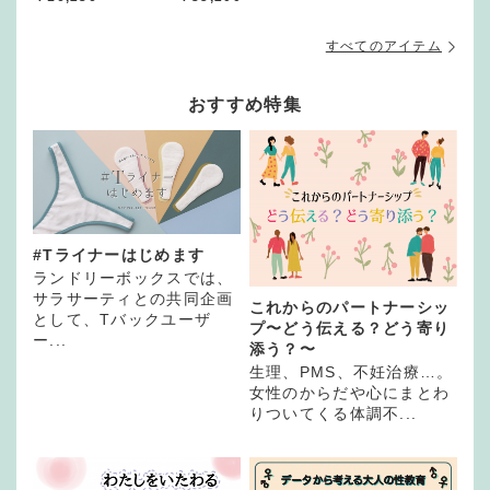
すべてのアイテム
おすすめ特集
#Tライナーはじめます
ランドリーボックスでは、
サラサーティとの共同企画
これからのパートナーシッ
として、Tバックユーザ
プ〜どう伝える？どう寄り
ー...
添う？〜
生理、PMS、不妊治療…。
女性のからだや心にまとわ
りついてくる体調不...