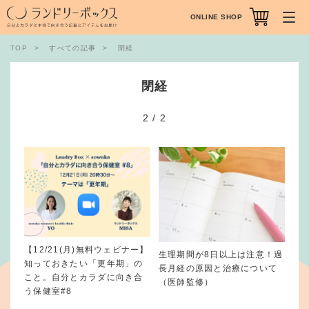
ONLINE SHOP
TOP
すべての記事
閉経
閉経
2
/
2
【12/21(月)無料ウェビナー】
生理期間が8日以上は注意！過
知っておきたい「更年期」の
長月経の原因と治療について
こと。自分とカラダに向き合
（医師監修）
う保健室#8