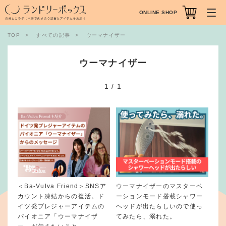
ONLINE SHOP
TOP
すべての記事
ウーマナイザー
ウーマナイザー
1
/
1
＜Ba-Vulva Friend＞SNSア
ウーマナイザーのマスターベ
カウント凍結からの復活。ド
ーションモード搭載シャワー
イツ発プレジャーアイテムの
ヘッドが出たらしいので使っ
パイオニア「ウーマナイザ
てみたら、溺れた。