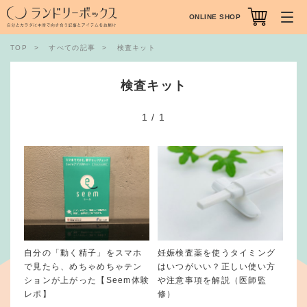
ONLINE SHOP
TOP
すべての記事
検査キット
検査キット
1
/
1
自分の「動く精子」をスマホ
妊娠検査薬を使うタイミング
で見たら、めちゃめちゃテン
はいつがいい？正しい使い方
ションが上がった【Seem体験
や注意事項を解説（医師監
レポ】
修）