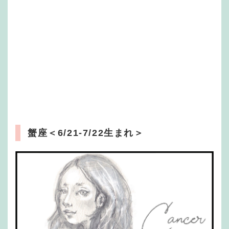
蟹座
＜6/21-7/22生まれ＞