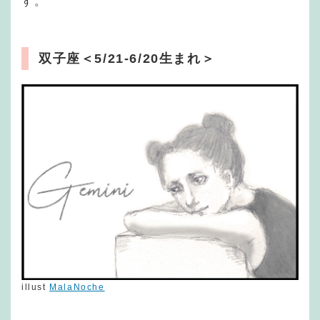
す。
双子座
＜5/21-6/20生まれ＞
illust
MalaNoche