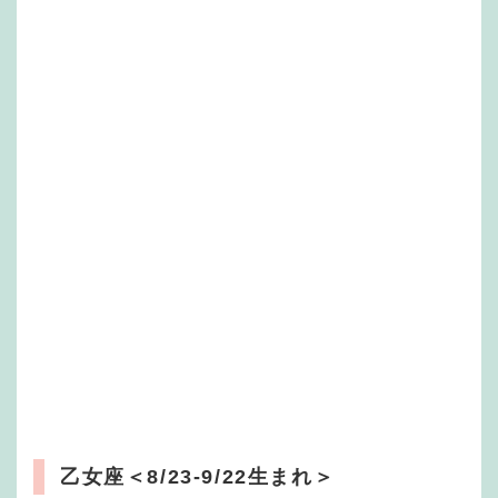
乙女座
＜8/23-9/22生まれ＞