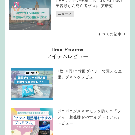
HPVワクチン接種世代、20〜24歳の
子宮頸がん死亡者ゼロに 英研究
ニュース
すべての記事
Item Review
アイテムレビュー
1枚10円!？韓国ダイソーで買える生
理ナプキンをレビュー
ポコポコがスキマモレを防ぐ？「ソ
フィ 超熟睡おやすみプレミアム」
レビュー