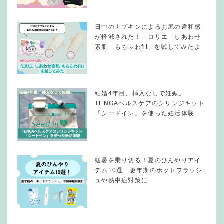
日中のナプキンによるお尻の違和感
が軽減された！「ロリエ しあわせ
素肌 もちふわfit」を試してみたよ
結婚4年目、挿入なしで妊娠。
TENGAヘルスケアのシリンジキット
「シードイン」を使った妊活体験
猛暑を乗り切る！夏のひんやりアイ
テム10選 更年期のホットフラッシ
ュや熱中症対策に