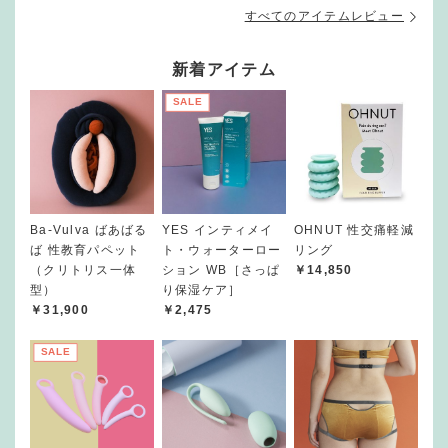
すべてのアイテムレビュー
新着アイテム
SALE
Ba-Vulva ばあばる
YES インティメイ
OHNUT 性交痛軽減
ば 性教育パペット
ト・ウォーターロー
リング
（クリトリス一体
ション WB［さっぱ
￥14,850
型）
り保湿ケア］
￥31,900
￥2,475
SALE