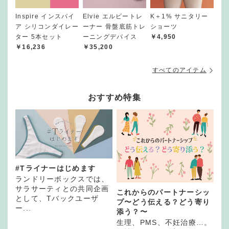
Inspire インスパイ
Elvie エルビートレ
K＋1% サニタリー
ア シリコンダイレー
ーナー 骨盤底筋トレ
ショーツ
ター 5本セット
ーニングデバイス
￥4,950
￥16,236
￥35,200
すべてのアイテム
おすすめ特集
#Tライナーはじめます
ランドリーボックスでは、
サラサーティとの共同企画
これからのパートナーシッ
として、Tバックユーザ
プ〜どう伝える？どう寄り
ー...
添う？〜
生理、PMS、不妊治療…。