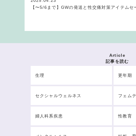
2025.04.23
【〜5/6まで】GWの発送と性交痛対策アイテムセ
Article
記事を読む
生理
更年期
セクシャルウェルネス
フェム
婦人科系疾患
性教育