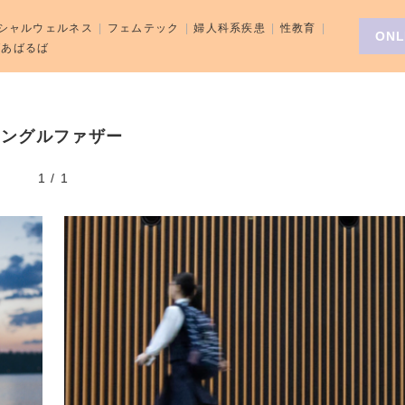
シャルウェルネス
フェムテック
婦人科系疾患
性教育
ONL
aばあばるば
シングルファザー
1
/
1