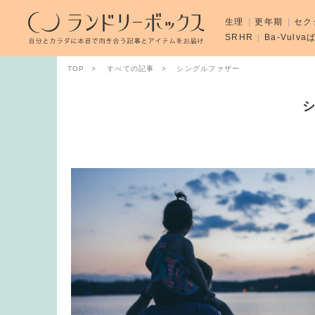
生理
更年期
セク
SRHR
Ba-Vulv
TOP
すべての記事
シングルファザー