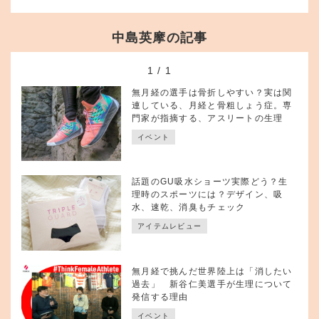
中島英摩の記事
1
/
1
無月経の選手は骨折しやすい？実は関
連している、月経と骨粗しょう症。専
門家が指摘する、アスリートの生理
イベント
話題のGU吸水ショーツ実際どう？生
理時のスポーツには？デザイン、吸
水、速乾、消臭もチェック
アイテムレビュー
無月経で挑んだ世界陸上は「消したい
過去」 新谷仁美選手が生理について
発信する理由
イベント