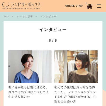
ONLINE SHOP
TOP
すべての記事
インタビュー
インタビュー
8
/
8
モノを手放せば前に進める。
初めての生理は真っ暗な恐怖
お片づけのプロはこうして人
だった。 ファッションブラン
生を切り拓いた
ドEMILY WEEKが考える、生
理との出会い方