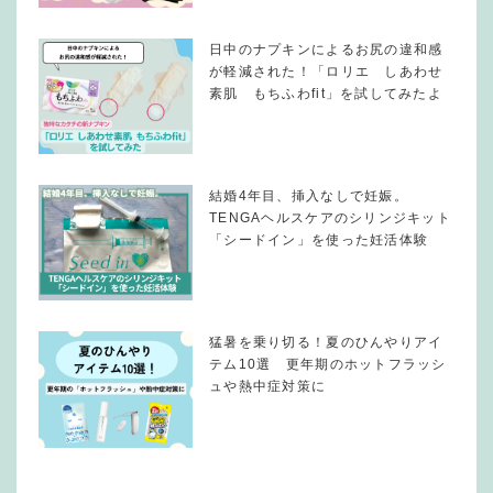
日中のナプキンによるお尻の違和感
が軽減された！「ロリエ しあわせ
素肌 もちふわfit」を試してみたよ
結婚4年目、挿入なしで妊娠。
TENGAヘルスケアのシリンジキット
「シードイン」を使った妊活体験
猛暑を乗り切る！夏のひんやりアイ
テム10選 更年期のホットフラッシ
ュや熱中症対策に