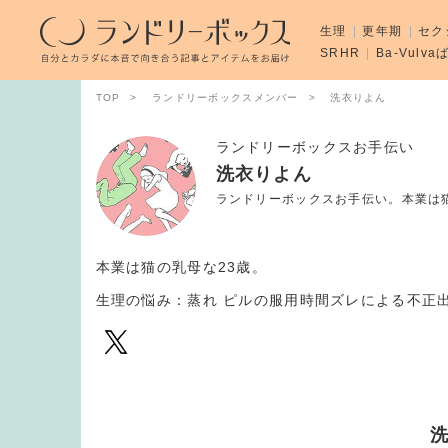
生理
更年期
セク
SRHR
Ba-Vulv
TOP
ランドリーボックスメンバー
洗衣りよん
ランドリーボックスお手伝い
洗衣りよん
ランドリーボックスお手伝い。本業は猫
本業は猫の乳母な23歳。
生理の悩み：蒸れ ピルの服用時間ズレによる不正