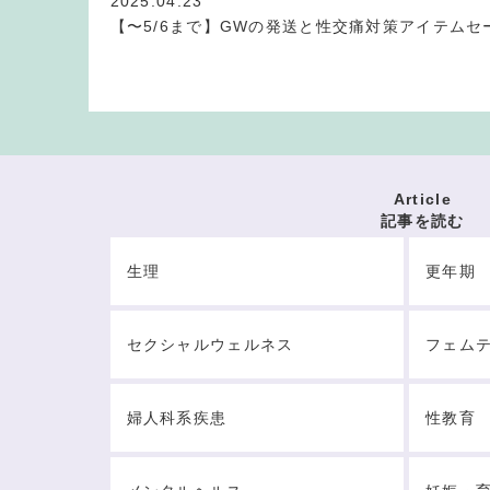
2025.04.23
【〜5/6まで】GWの発送と性交痛対策アイテムセ
Article
記事を読む
生理
更年期
セクシャルウェルネス
フェム
婦人科系疾患
性教育