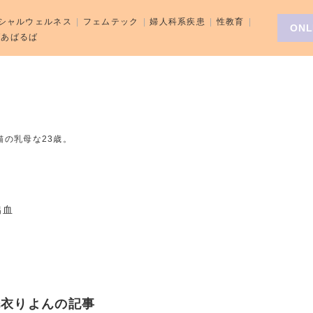
シャルウェルネス
フェムテック
婦人科系疾患
性教育
ONL
aばあばるば
の乳母な23歳。
出血
洗衣りよんの記事