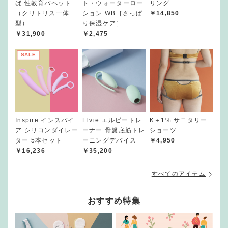
ば 性教育パペット
ト・ウォーターロー
リング
（クリトリス一体
ション WB［さっぱ
￥14,850
型）
り保湿ケア］
￥31,900
￥2,475
SALE
Inspire インスパイ
Elvie エルビートレ
K＋1% サニタリー
ア シリコンダイレー
ーナー 骨盤底筋トレ
ショーツ
ター 5本セット
ーニングデバイス
￥4,950
￥16,236
￥35,200
すべてのアイテム
おすすめ特集