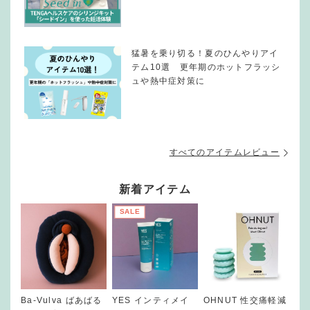
猛暑を乗り切る！夏のひんやりアイ
テム10選 更年期のホットフラッシ
ュや熱中症対策に
すべてのアイテムレビュー
新着アイテム
SALE
Ba-Vulva ばあばる
YES インティメイ
OHNUT 性交痛軽減