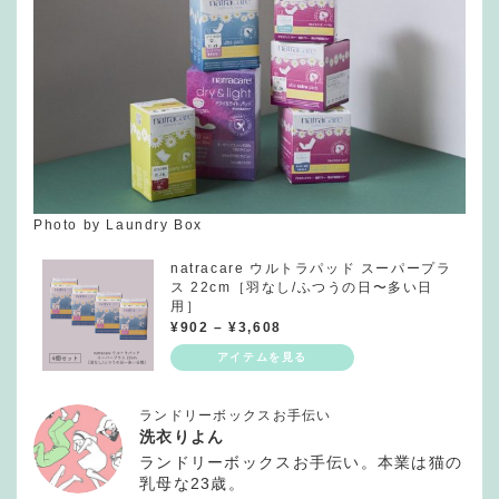
Photo by Laundry Box
natracare ウルトラパッド スーパープラ
ス 22cm［羽なし/ふつうの日〜多い日
用］
価
¥
902
–
¥
3,608
格
帯:
¥902
ランドリーボックスお手伝い
–
洗衣りよん
¥3,608
ランドリーボックスお手伝い。本業は猫の
乳母な23歳。