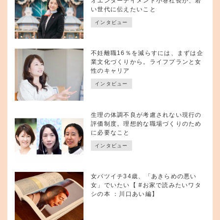
オエンターテイメント小巻社長が、若
い世代に伝えたいこと
インタビュー
不妊離職16％を減らすには、まずは企
業文化づくりから。ライフプランと女
性のキャリア
インタビュー
生理の体調不良が考慮されない現行の
評価制度。理想的な職場づくりのため
に必要なこと
インタビュー
女バツイチ34歳、「あきらめの悪い
女」でいたい【 #お家で読みたいワタ
シの本 ：川口あい編】