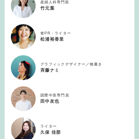
産婦人科専門医
竹元葉
食PR・ライター
松浦裕香里
グラフィックデザイナー／物書き
斉藤ナミ
国際中医専門員
田中友也
ライター
久保 佳那