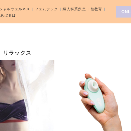
シャルウェルネス
フェムテック
婦人科系疾患
性教育
ONL
aばあばるば
リラックス