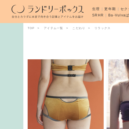
生理
更年期
セク
SRHR
Ba-Vulv
TOP
アイテム一覧
こだわり
リラックス