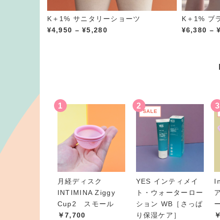
K＋1% サニタリーショーツ
K＋1% ブ
価
¥
4,950
–
¥
5,280
¥
6,380
–
格
帯
:
¥
4
,
9
SALE
5
0
–
¥
5
,
月経ディスク
YES インティメイ
I
2
INTIMINA Ziggy
ト・ウォーターロー
8
Cup2 スモール
ション WB［さっぱ
0
￥7,700
り保湿ケア］
￥