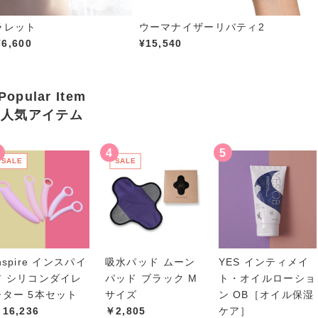
ラレット
ウーマナイザーリバティ2
価
¥
6,600
¥
15,540
格
帯
:
Popular Item
¥
人気アイテム
6
,
3
SALE
SALE
8
0
–
¥
6
,
nspire インスパイ
吸水パッド ムーン
YES インティメイ
6
ア シリコンダイレ
パッド ブラック M
ト・オイルローショ
0
ーター 5本セット
サイズ
ン OB［オイル保湿
0
16,236
￥2,805
ケア］