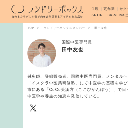
生理
更年期
セク
SRHR
Ba-Vulv
TOP
ランドリーボックスメンバー
田中友也
国際中医専門員
田中友也
鍼灸師、登録販売者、国際中医専門員、メンタルヘ
「イスクラ中医薬研修塾」にて中医学の基礎を学び
市にある「CoCo美漢方（ここびかんぽう）」で日々
中医学や養生の知恵を発信している。