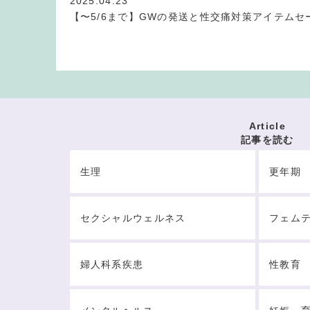
2025.04.23
【〜5/6まで】GWの発送と性交痛対策アイテムセ
Article
記事を読む
生理
更年期
セクシャルウェルネス
フェム
婦人科系疾患
性教育