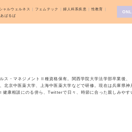
シャルウェルネス
フェムテック
婦人科系疾患
性教育
ONL
aばあばるば
ルス・マネジメントⅡ種資格保有。関西学院大学法学部卒業後、
、北京中医薬大学、上海中医薬大学などで研修。現在は兵庫県神
健康相談にのる傍ら、Twitterで日々、時節に合った親しみやす