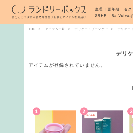
生理
更年期
セク
SRHR
Ba-Vulv
TOP
アイテム一覧
デリケートゾーンケア
デリケー
デリ
アイテムが登録されていません。
SALE