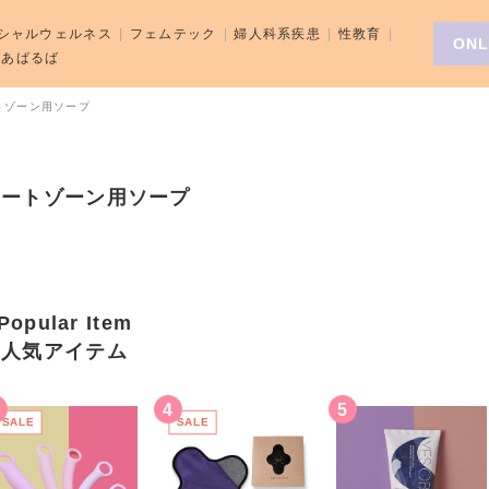
シャルウェルネス
フェムテック
婦人科系疾患
性教育
ONL
aばあばるば
トゾーン用ソープ
ケートゾーン用ソープ
Popular Item
人気アイテム
SALE
SALE