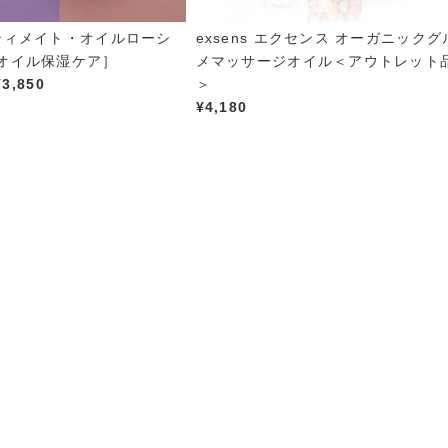
ンティメイト・オイルローシ
exsens エクセンス オーガニックグ
［オイル保湿ケア］
メマッサージオイル＜アウトレット
価
¥
3,850
＞
格
¥
4,180
帯
:
¥
1
,
9
8
0
–
¥
3
,
8
5