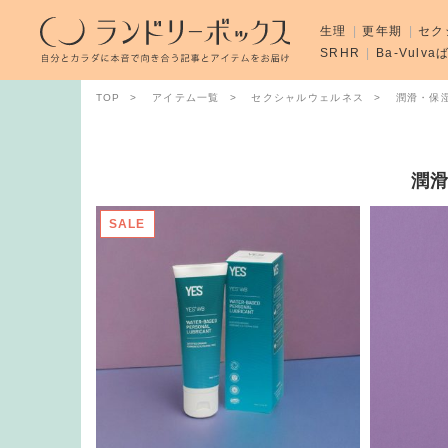
生理
更年期
セク
SRHR
Ba-Vulv
TOP
アイテム一覧
セクシャルウェルネス
潤滑・保
潤
SALE