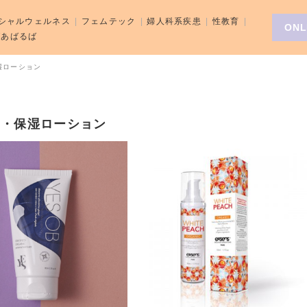
シャルウェルネス
フェムテック
婦人科系疾患
性教育
ONL
aばあばるば
湿ローション
滑・保湿ローション