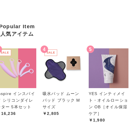
0
Popular Item
人気アイテム
SALE
SALE
nspire インスパイ
吸水パッド ムーン
YES インティメイ
ア シリコンダイレ
パッド ブラック M
ト・オイルローショ
ーター 5本セット
サイズ
ン OB［オイル保湿
16,236
￥2,805
ケア］
￥1,980