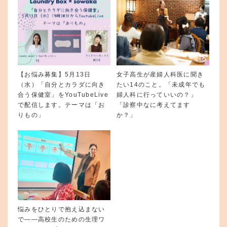
【お悩み募集】5月13日
女子高生が産婦人科医に聞き
（水）「自分とカラダに向き
たい14のこと。「未成年でも
合う保健室」をYouTubeLive
婦人科に行っていいの？」
で配信します。テーマは「お
「診察中なに考えてます
りもの」
か？」
悩みをひとりで抱え込まない
で——高校生のための生理ワ