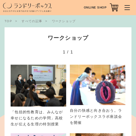
ONLINE SHOP
TOP
すべての記事
ワークショップ
ワークショップ
1
/
1
自分の快感と向き合おう。ラ
「包括的性教育は、みんなが
ンドリーボックスラボ座談会
幸せになるための学問」高校
を開催
生が伝える生理の特別授業