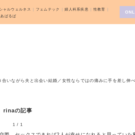
シャルウェルネス
フェムテック
婦人科系疾患
性教育
ONL
aばあばるば
向き合いながら夫と出会い結婚／女性ならではの痛みに手を差し伸
rinaの記事
1
/
1
交際。セックスできれば2人が幸せになれると思っていた