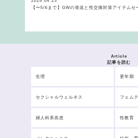
2025.04.23
【〜5/6まで】GWの発送と性交痛対策アイテムセ
Article
記事を読む
生理
更年期
セクシャルウェルネス
フェム
婦人科系疾患
性教育