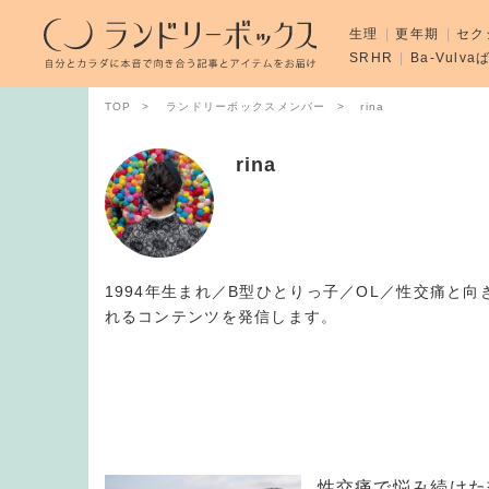
生理
更年期
セク
SRHR
Ba-Vulv
TOP
ランドリーボックスメンバー
rina
rina
1994年生まれ／B型ひとりっ子／OL／性交痛と
れるコンテンツを発信します。
性交痛で悩み続けた