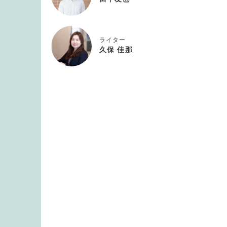
ライター
久保 佳那