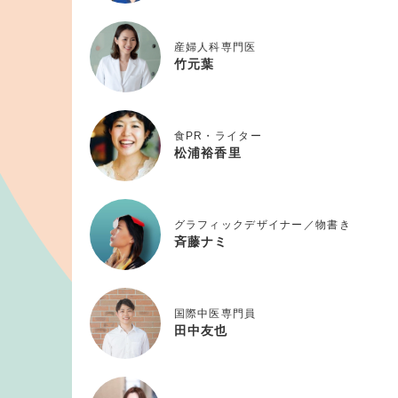
産婦人科専門医
竹元葉
食PR・ライター
松浦裕香里
グラフィックデザイナー／物書き
斉藤ナミ
国際中医専門員
田中友也