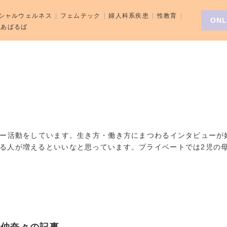
シャルウェルネス
フェムテック
婦人科系疾患
性教育
ONL
aばあばるば
ター活動をしています。生き方・働き方にまつわるインタビューが
る人が増えるといいなと思っています。プライベートでは2児の