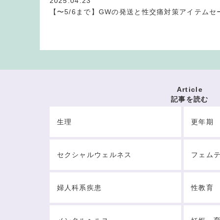
2025.04.23
【〜5/6まで】GWの発送と性交痛対策アイテムセ
Article
記事を読む
生理
更年期
セクシャルウェルネス
フェム
婦人科系疾患
性教育