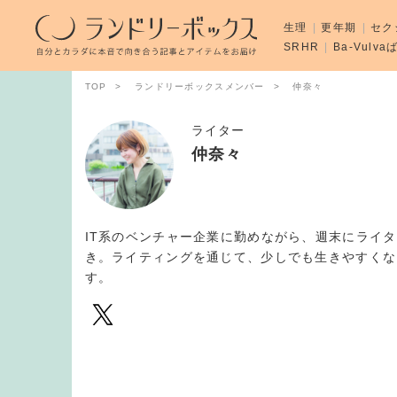
生理
更年期
セク
SRHR
Ba-Vulv
TOP
ランドリーボックスメンバー
仲奈々
ライター
仲奈々
IT系のベンチャー企業に勤めながら、週末にライ
き。ライティングを通じて、少しでも生きやすくな
す。