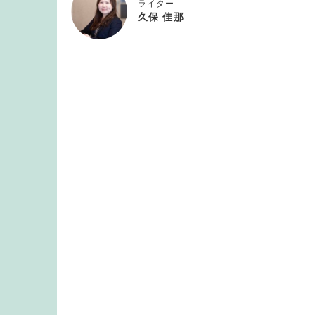
ライター
久保 佳那