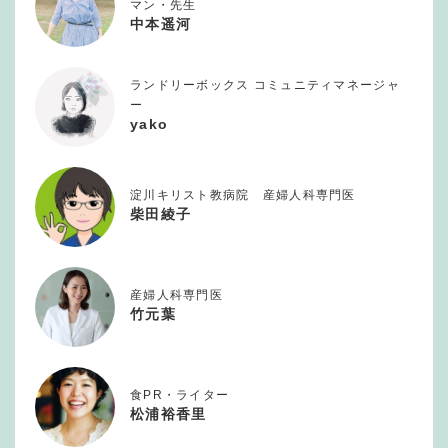
マン・先生
中本遥河
ランドリーボックス コミュニティマネージャ
ー
yako
淀川キリスト教病院 産婦人科専門医
柴田綾子
産婦人科専門医
竹元葉
食PR・ライター
松浦裕香里