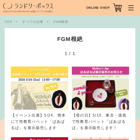
ONLINE SHOP
TOP
すべての記事
FGM根絶
FGM根絶
1
/
1
【イベント出展】5/24、熊本
【母の日】5/10、東京・湯島
にて性教育パペット「ばあば
で性教育パペット「ばあばる
るば」を展示販売します
ば」を展示販売します！