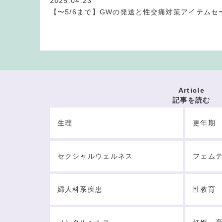
2025.04.23
【〜5/6まで】GWの発送と性交痛対策アイテムセ
Article
記事を読む
生理
更年期
セクシャルウェルネス
フェム
婦人科系疾患
性教育