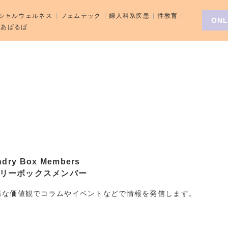
シャルウェルネス
フェムテック
婦人科系疾患
性教育
ONL
aばあばるば
ndry Box Members
リーボックスメンバー
様な価値観でコラムやイベントなどで情報を発信します。