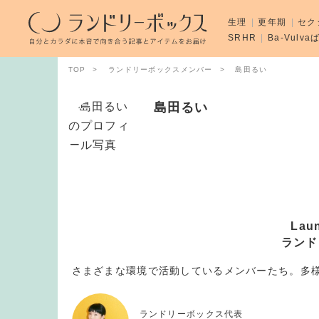
生理
更年期
セク
SRHR
Ba-Vulv
TOP
ランドリーボックスメンバー
島田るい
島田るい
Lau
ランド
さまざまな環境で活動しているメンバーたち。多
ランドリーボックス代表