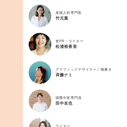
産婦人科専門医
竹元葉
食PR・ライター
松浦裕香里
グラフィックデザイナー／物書き
斉藤ナミ
国際中医専門員
田中友也
ライター