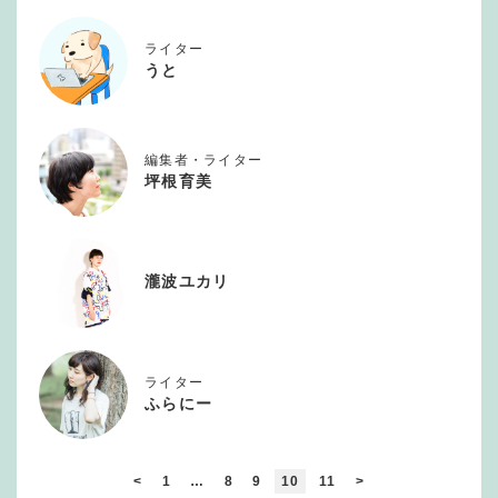
ライター
うと
編集者・ライター
坪根育美
瀧波ユカリ
ライター
ふらにー
<
1
…
8
9
10
11
>