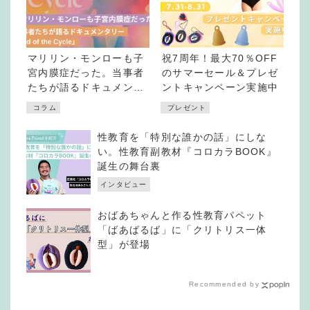
マリリン・モンローも子
祝7周年！最大70％OFF
宮内膜症だった。当事者
のサマーセール＆プレゼ
たちが語るドキュメンタ
ントキャンペーン実施中
リー「End of the
コラム
プレゼント
Cycle」
性教育を「特別な誰かの話」にしな
い。性教育副教材『コロカラBOOK』
誕生の舞台裏
インタビュー
おばあちゃんと作る性教育パペット
「ばあばるば」に「クリトリス一体
型」が登場
Recommended by