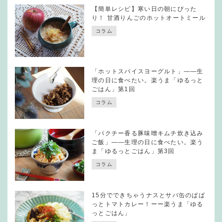
【簡単レシピ】寒い日の朝にぴった
り！ 甘酒りんごのホットオートミール
コラム
「ホットスパイスヨーグルト」——生
理の日に食べたい。楽うま「ゆるっと
ごはん」第1回
コラム
「パクチー香る豚味噌キムチ炊き込み
ご飯」——生理の日に食べたい。楽う
ま「ゆるっとごはん」第3回
コラム
15分でできちゃうナスとサバ缶のぱぱ
っとトマトカレー！ーー楽うま「ゆる
っとごはん」