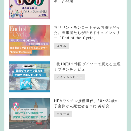
型」が登場
マリリン・モンローも子宮内膜症だっ
た。当事者たちが語るドキュメンタリ
ー「End of the Cycle」
コラム
1枚10円!？韓国ダイソーで買える生理
ナプキンをレビュー
アイテムレビュー
HPVワクチン接種世代、20〜24歳の
子宮頸がん死亡者ゼロに 英研究
ニュース