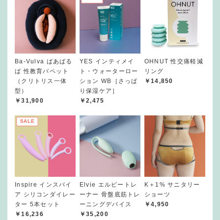
Ba-Vulva ばあばる
YES インティメイ
OHNUT 性交痛軽減
ば 性教育パペット
ト・ウォーターロー
リング
（クリトリス一体
ション WB［さっぱ
￥14,850
型）
り保湿ケア］
￥31,900
￥2,475
SALE
Inspire インスパイ
Elvie エルビートレ
K＋1% サニタリー
ア シリコンダイレー
ーナー 骨盤底筋トレ
ショーツ
ター 5本セット
ーニングデバイス
￥4,950
￥16,236
￥35,200