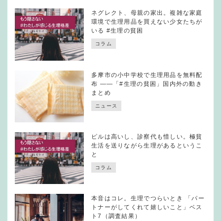
ネグレクト、母親の家出。複雑な家庭
環境で生理用品を買えない少女たちが
いる #生理の貧困
コラム
多摩市の小中学校で生理用品を無料配
布 ——「#生理の貧困」国内外の動き
まとめ
ニュース
ピルは高いし、診察代も惜しい。極貧
生活を送りながら生理があるというこ
と
コラム
本音はコレ。生理でつらいとき 「パー
トナーがしてくれて嬉しいこと」ベス
ト7（調査結果）