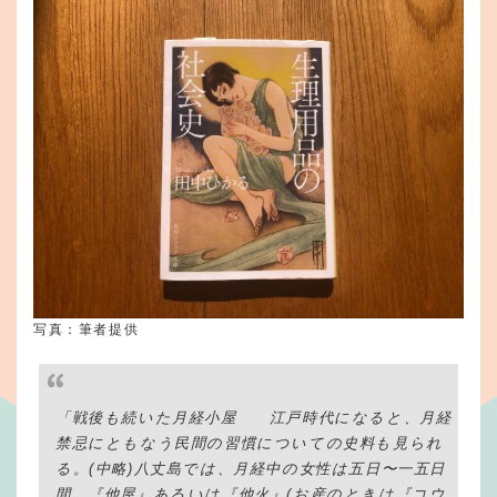
写真：筆者提供
「戦後も続いた月経小屋 江戸時代になると、月経
禁忌にともなう民間の習慣についての史料も見られ
る。(中略)八丈島では、月経中の女性は五日〜一五日
間、『他屋』あるいは『他火』(お産のときは『コウ