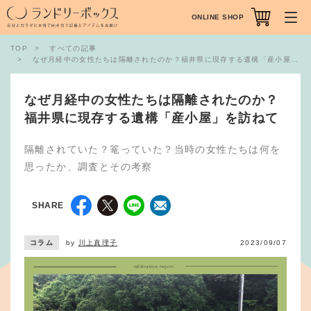
ONLINE SHOP
TOP
すべての記事
なぜ月経中の女性たちは隔離されたのか？福井県に現存する遺構「産小屋」を訪ねて
なぜ月経中の女性たちは隔離されたのか？
福井県に現存する遺構「産小屋」を訪ねて
隔離されていた？篭っていた？当時の女性たちは何を
思ったか、調査とその考察
SHARE
コラム
by
川上真理子
2023/09/07