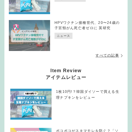
HPVワクチン接種世代、20〜24歳の
子宮頸がん死亡者ゼロに 英研究
ニュース
すべての記事
Item Review
アイテムレビュー
1枚10円!？韓国ダイソーで買える生
理ナプキンをレビュー
ポコポコがスキマモレを防ぐ？「ソ