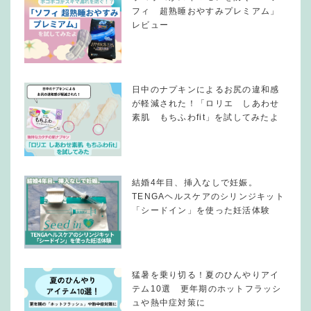
フィ 超熟睡おやすみプレミアム」
レビュー
日中のナプキンによるお尻の違和感
が軽減された！「ロリエ しあわせ
素肌 もちふわfit」を試してみたよ
結婚4年目、挿入なしで妊娠。
TENGAヘルスケアのシリンジキット
「シードイン」を使った妊活体験
猛暑を乗り切る！夏のひんやりアイ
テム10選 更年期のホットフラッシ
ュや熱中症対策に