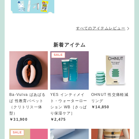
すべてのアイテムレビュー
新着アイテム
SALE
Ba-Vulva ばあばる
YES インティメイ
OHNUT 性交痛軽減
ば 性教育パペット
ト・ウォーターロー
リング
（クリトリス一体
ション WB［さっぱ
￥14,850
型）
り保湿ケア］
￥31,900
￥2,475
SALE