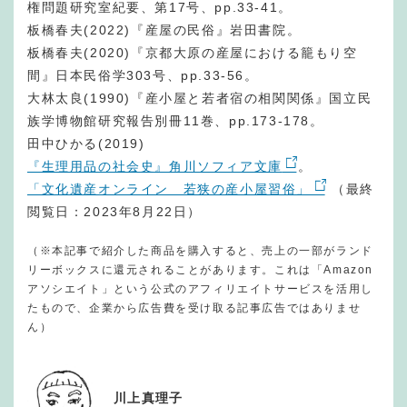
権問題研究室紀要、第17号、pp.33-41。
板橋春夫(2022)『産屋の民俗』岩田書院。
板橋春夫(2020)『京都大原の産屋における籠もり空
間』日本民俗学303号、pp.33-56。
大林太良(1990)『産小屋と若者宿の相関関係』国立民
族学博物館研究報告別冊11巻、pp.173-178。
田中ひかる(2019)
『生理用品の社会史』角川ソフィア文庫
。
「文化遺産オンライン 若狭の産小屋習俗」
（最終
閲覧日：2023年8月22日）
（※本記事で紹介した商品を購入すると、売上の一部がランド
リーボックスに還元されることがあります。これは「Amazon
アソシエイト」という公式のアフィリエイトサービスを活用し
たもので、企業から広告費を受け取る記事広告ではありませ
ん）
川上真理子