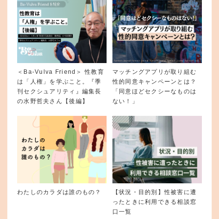
＜Ba-Vulva Friend＞ 性教育
マッチングアプリが取り組む
は「人権」を学ぶこと。『季
性的同意キャンペーンとは？
刊セクシュアリティ』編集長
「同意ほどセクシーなものは
の水野哲夫さん【後編】
ない！」
わたしのカラダは誰のもの？
【状況・目的別】性被害に遭
ったときに利用できる相談窓
口一覧