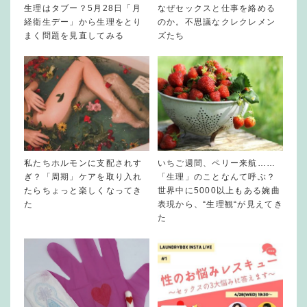
生理はタブー？5月28日「月
なぜセックスと仕事を絡める
経衛生デー」から生理をとり
のか。不思議なクレクレメン
まく問題を見直してみる
ズたち
私たちホルモンに支配されす
いちご週間、ペリー来航……
ぎ？「周期」ケアを取り入れ
「生理」のことなんて呼ぶ？
たらちょっと楽しくなってき
世界中に5000以上もある婉曲
た
表現から、“生理観“が見えてき
た