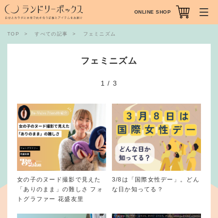
ONLINE SHOP
TOP
すべての記事
フェミニズム
フェミニズム
1
/
3
女の子のヌード撮影で見えた
3/8は「国際女性デー」。どん
「ありのまま」の難しさ フォ
な日か知ってる？
トグラファー 花盛友里