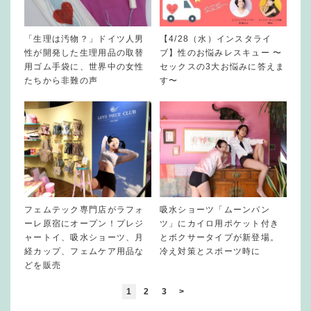
「生理は汚物？」ドイツ人男
【4/28（水）インスタライ
性が開発した生理用品の取替
ブ】性のお悩みレスキュー 〜
用ゴム手袋に、世界中の女性
セックスの3大お悩みに答えま
たちから非難の声
す〜
フェムテック専門店がラフォ
吸水ショーツ「ムーンパン
ーレ原宿にオープン！プレジ
ツ」にカイロ用ポケット付き
ャートイ、吸水ショーツ、月
とボクサータイプが新登場。
経カップ、フェムケア用品な
冷え対策とスポーツ時に
どを販売
1
2
3
>