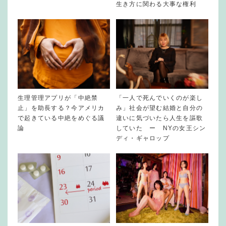
生き方に関わる大事な権利
生理管理アプリが「中絶禁
「一人で死んでいくのが楽し
止」を助長する？今アメリカ
み」社会が望む結婚と自分の
で起きている中絶をめぐる議
違いに気づいたら人生を謳歌
論
していた ー NYの女王シン
ディ・ギャロップ