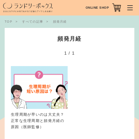
ONLINE SHOP
TOP
すべての記事
頻発月経
頻発月経
1
/
1
生理周期が早いのは大丈夫？
正常な生理周期と頻発月経の
原因（医師監修）