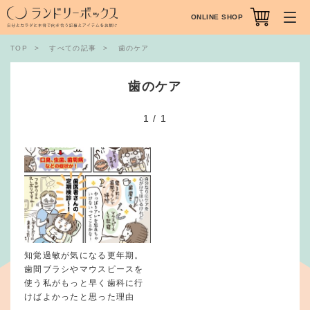
ONLINE SHOP
TOP
すべての記事
歯のケア
歯のケア
1
/
1
知覚過敏が気になる更年期。
歯間ブラシやマウスピースを
使う私がもっと早く歯科に行
けばよかったと思った理由