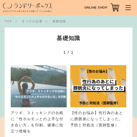
ONLINE SHOP
TOP
すべての記事
基礎知識
基礎知識
1
/
1
アツギ、ストッキングの台紙
【性のお悩み】性行為のあと
に「性ホルモンとの上手な付
に膀胱炎になってしまった。
き合い方」を印刷。健康に役
予防と対処法（医師監修）
立つ情報を