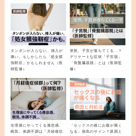
タンポンが入らない、挿入が
突然、子宮が落ちてくる…？
痛い。もしかしたら「処女膜
デリケートな症状「子宮脱」
強靭症」かもしれません（医
「骨盤臓器脱」とは（医師監
師監修）
修）
生理後にやってくる倦怠感、
「セックスの後にお腹が痛く
眠気、体調不調は「月経後症
なる」病気のサイン？原因と